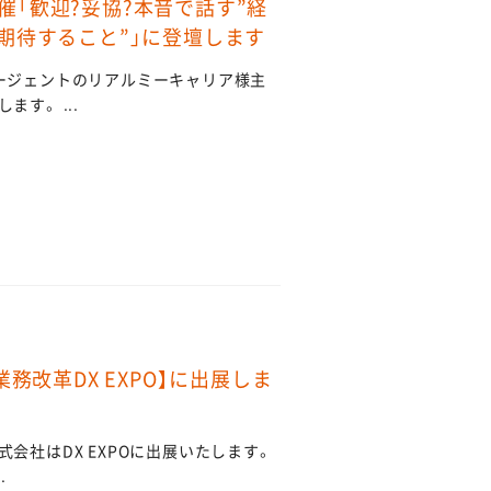
「歓迎?妥協?本音で話す”経
期待すること”」に登壇します
ージェントのリアルミーキャリア様主
す。 ...
京【業務改革DX EXPO】に出展しま
会社はDX EXPOに出展いたします。
.