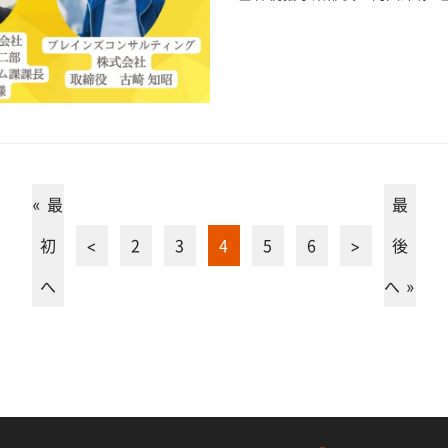
« 最
最
初
<
2
3
4
5
6
>
後
へ
へ »